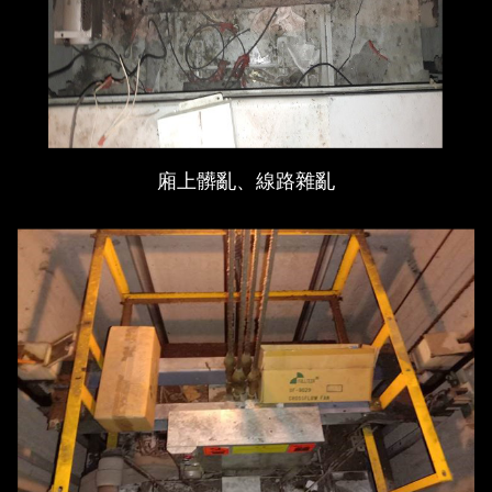
廂上髒亂、線路雜亂