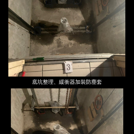
底坑整理、緩衝器加裝防塵套