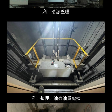
廂上清潔整理
廂上整理、油壺油量點檢