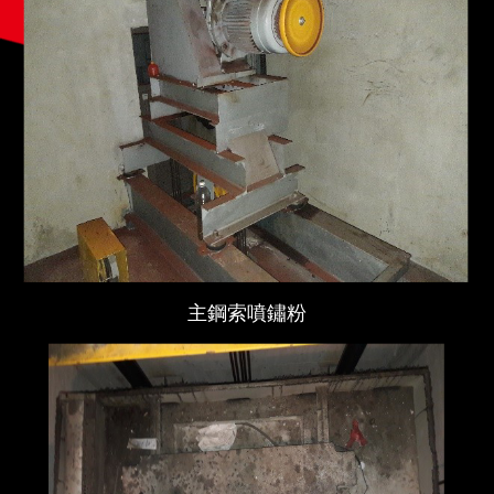
主鋼索噴鏽粉