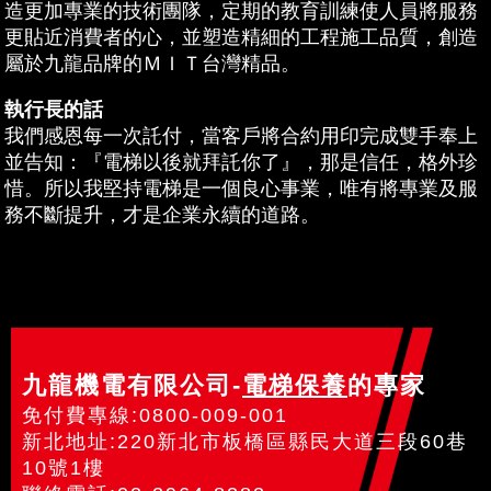
造更加專業的技術團隊，定期的教育訓練使人員將服務
更貼近消費者的心，並塑造精細的工程施工品質，創造
屬於九龍品牌的ＭＩＴ台灣精品。
執行長的話
我們感恩每一次託付，當客戶將合約用印完成雙手奉上
並告知：『電梯以後就拜託你了』，那是信任，格外珍
惜。所以我堅持電梯是一個良心事業，唯有將專業及服
務不斷提升，才是企業永續的道路。
九龍機電有限公司-
電梯保養
的專家
免付費專線:0800-009-001
新北地址:220新北市板橋區縣民大道三段60巷
10號1樓