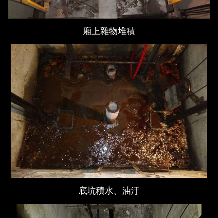
廂上雜物堆積
底坑積水、油汙