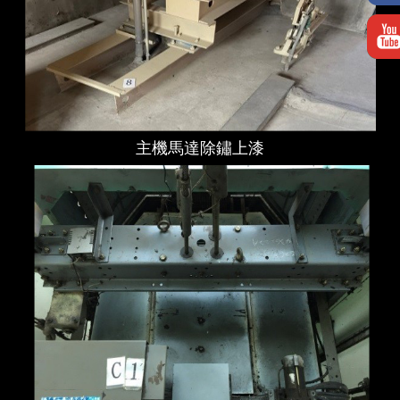
主機馬達除鏽上漆