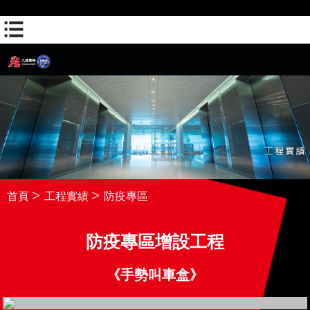
(聯絡人-WHATSAPP)
(網頁瀏覽-網頁瀏覽1)
首頁
工程實績
防疫專區
防疫專區增設工程
《
手勢叫車盒
》